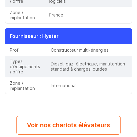
/ offre
logiciels
Zone /
France
implantation
Fournisseur
: Hyster
Profil
Constructeur multi-énergies
Types
Diesel, gaz, électrique, manutention
d’équipements
standard à charges lourdes
/ offre
Zone /
International
implantation
Voir nos chariots élévateurs