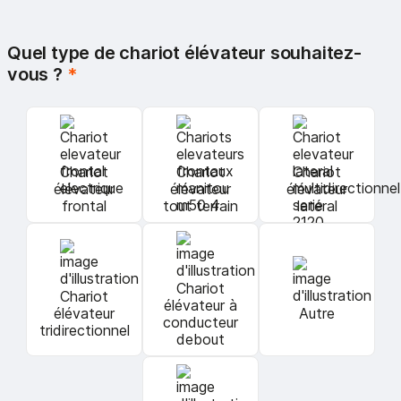
Quel type de chariot élévateur souhaitez-
vous ?
*
Chariot
Chariot
Chariot
élévateur
élévateur
élévateur
frontal
tout terrain
latéral
Chariot
Chariot
élévateur à
élévateur
Autre
conducteur
tridirectionnel
debout