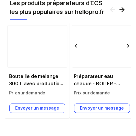
Les produits préparateurs d'ECS
les plus populaires sur hellopro.fr
Bouteille de mélange
Préparateur eau
300 L avec production
chaude - BOILER -
d'eau chaude sanitaire
ECOREL
Prix sur demande
Prix sur demande
- sans échangeur -
Thermador -
Envoyer un message
Envoyer un message
BM03PECSHE