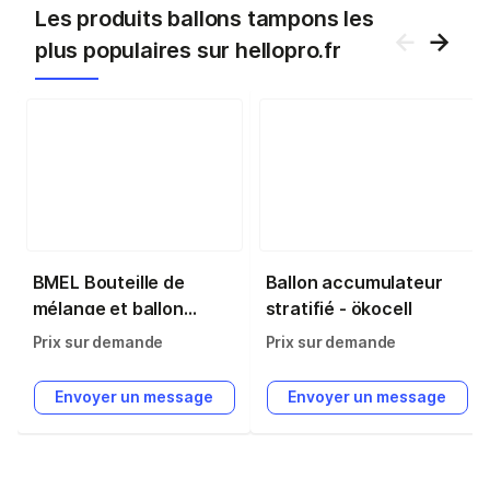
Les produits ballons tampons les
plus populaires sur hellopro.fr
BMEL Bouteille de
Ballon accumulateur
mélange et ballon
stratifié - ökocell
tampon 25 L pose
Prix sur demande
Prix sur demande
murale - 4 piquages -
Thermador -
Envoyer un message
Envoyer un message
BMEL25SKE