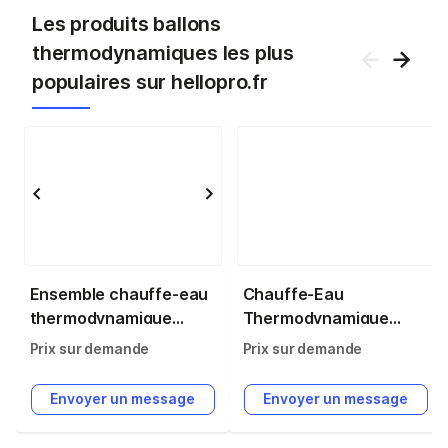
Les produits ballons
thermodynamiques les plus
populaires sur hellopro.fr
Ensemble chauffe-eau
Chauffe-Eau
thermodynamique
Thermodynamique
Calypso Split 200L
Monobloc ELEO M 120L
Prix sur demande
Prix sur demande
Vertical Mural -
- Airwell - 7MB170001
ATLPACKSPLITCA200
Envoyer un message
Envoyer un message