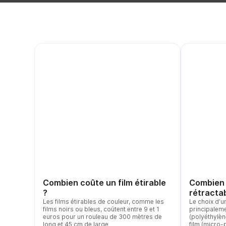
Combien coûte un film étirable
Combien 
?
rétractab
Les films étirables de couleur, comme les
Le choix d’u
films noirs ou bleus, coûtent entre 9 et 1
principaleme
euros pour un rouleau de 300 mètres de
(polyéthylèn
long et 45 cm de large
film (micro-