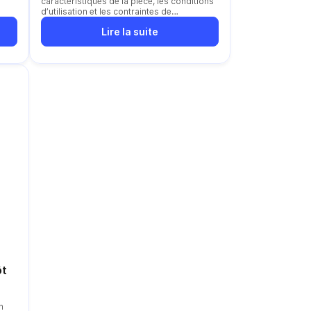
caractéristiques de la pièce, les conditions
d’utilisation et les contraintes de
conditionnement
Lire la suite
ôt
n