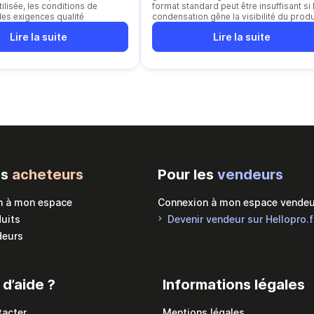
ilisée, les conditions de
format standard peut être insuffisant si 
les exigences qualité
condensation gêne la visibilité du produ
ou la lecture des informations
Lire la suite
Lire la suite
es
acheteurs
Pour les
vendeurs
n à mon espace
Connexion à mon espace vendeu
duits
Devenir vendeur sur Hellopro.f
deurs
 d’aide ?
Informations légales
tacter
Mentions légales