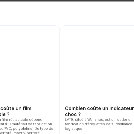
coûte un film
Combien coûte un indicateur
le ?
choc ?
n film rétractable dépend
LVTE, situé à Wenzhou, est un leader en
nt :Du matériau de fabrication
fabrication d’étiquettes de surveillance
e, PVC, polyoléfine) Du type de
logistique
perforé, macro-perforé,