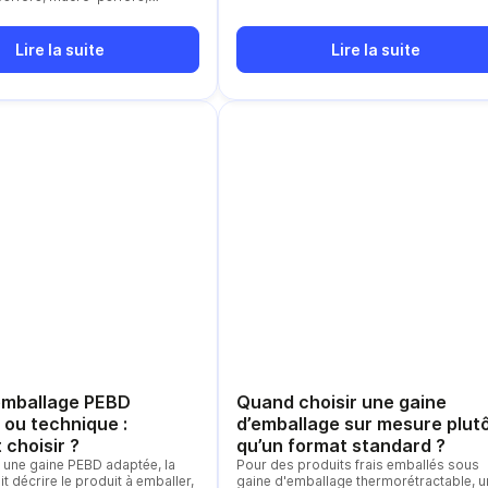
 De la résistance De la qualité
nDu domaine d’utilisation Du
uit à emballer
Lire la suite
Lire la suite
emballage PEBD
Quand choisir une gaine
 ou technique :
d’emballage sur mesure plut
choisir ?
qu’un format standard ?
 une gaine PEBD adaptée, la
Pour des produits frais emballés sous
 décrire le produit à emballer,
gaine d'emballage thermorétractable, u