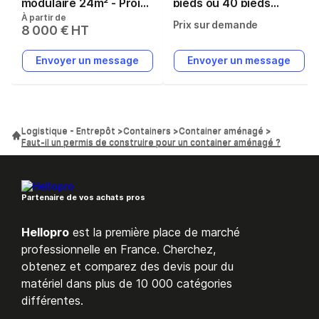
modulaire 24m² - Projet
pieds ou 40 pieds
À partir de
modulaire Dalí 8 x 3 m
robuste et modulable
Prix sur demande
8 000 € HT
avec isolation et
conçu pour les
fenêtres double vitrage
festivals, concerts,
Envoyer un message
Envoyer un message
événements sportifs et
autres manifestations
Logistique - Entrepôt
Containers
Container aménagé
Faut-il un permis de construire pour un container aménagé ?
Partenaire de vos achats pros
Hellopro
est la première place de marché
professionnelle en France. Cherchez,
obtenez et comparez des devis pour du
matériel dans plus de 10 000 catégories
différentes.