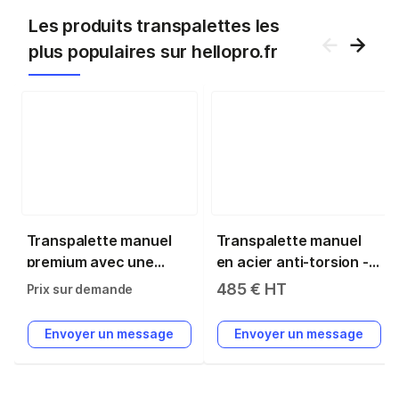
Les produits transpalettes les
plus populaires sur hellopro.fr
Transpalette manuel
Transpalette manuel
premium avec une
en acier anti-torsion -
capacité de charge de
longueur fourche 1150
485 € HT
Prix sur demande
2500 kg
mm - capacité 2500 kg
- jaune RAL 1003 -
Envoyer un message
Envoyer un message
roues
polyuréthane/nylon