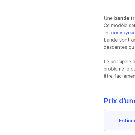
Une
bande tr
Ce modèle sert
les
convoyeur
bande sont ada
descentes ou 
Le principale
problème le pa
être facileme
Prix d’u
Estima