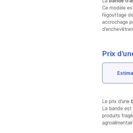
La
bande tra
Ce modèle est 
l’égouttage de
accrochage poss
d’enchevêtr
Prix d’u
Estima
Le prix d’une
La bande est
produits fragi
agroalimentair