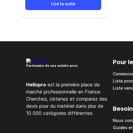
Lire la suite
maximale de service (en bar) Le type de
fluide véhiculé (air comprimé, gaz neutre,
gaz non dangereux, vide, liquide, eau ou
vapeur) Le débit
Pour l
Partenaire de vos achats pros
Connexio
Liste pro
Hellopro
est la première place de
Liste ven
marché professionnelle en France.
Cherchez, obtenez et comparez des
devis pour du matériel dans plus de
Besoin
10 000 catégories différentes.
Nous con
Guides et