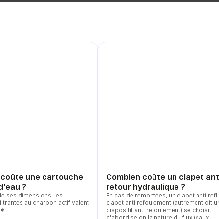
coûte une cartouche
Combien coûte un clapet ant
 d'eau ?
retour hydraulique ?
de ses dimensions, les
En cas de remontées, un clapet anti reflu
iltrantes au charbon actif valent
clapet anti refoulement (autrement dit u
 €
dispositif anti refoulement) se choisit
d'abord selon la nature du flux (eaux