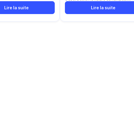
usées/eaux chargées), le diamètre et
Lire la suite
Lire la suite
l'accès pour l'entretien