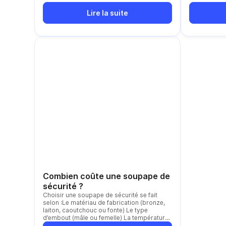
Lire la suite
Combien coûte une soupape de
sécurité ?
Choisir une soupape de sécurité se fait
selon :Le matériau de fabrication (bronze,
laiton, caoutchouc ou fonte) Le type
d’embout (mâle ou femelle) La température
de service (-25°C à +180°C) La pression