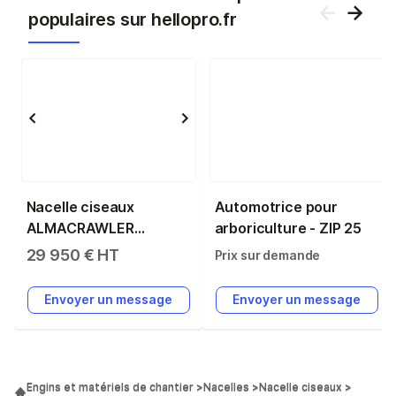
populaires sur hellopro.fr
Nacelle ciseaux
Automotrice pour
ALMACRAWLER
arboriculture - ZIP 25
bibi1090-bl evo
29 950 € HT
Prix sur demande
occasion
Envoyer un message
Envoyer un message
Engins et matériels de chantier
Nacelles
Nacelle ciseaux