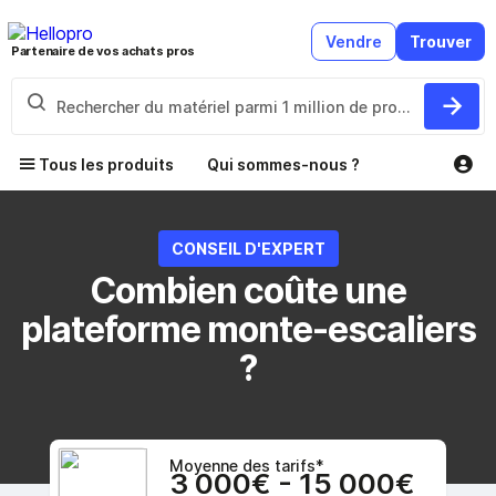
Vendre
Trouver
Partenaire de vos achats pros
Tous les produits
Qui sommes-nous ?
CONSEIL D'EXPERT
Combien coûte une
plateforme monte-escaliers
?
Moyenne des tarifs*
3 000€ - 15 000€