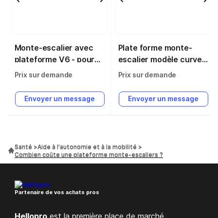
Monte-escalier avec
Plate forme monte-
plateforme V6 - pour
escalier modèle curve
escaliers droits -
v6s
Prix sur demande
Prix sur demande
sécurité totale -
personnalisable en
Envoyer un message
Envoyer un message
couleurs RAL
Santé
Aide à l'autonomie et à la mobilité
Combien coûte une plateforme monte-escaliers ?
Partenaire de vos achats pros
Hellopro
est la première place de marché