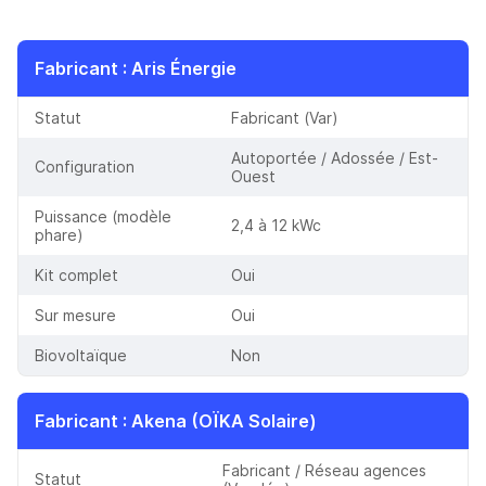
Fabricant
:
Aris Énergie
Statut
Fabricant (Var)
Autoportée / Adossée / Est-
Configuration
Ouest
Puissance (modèle
2,4 à 12 kWc
phare)
Kit complet
Oui
Sur mesure
Oui
Biovoltaïque
Non
Fabricant
:
Akena (OÏKA Solaire)
Fabricant / Réseau agences
Statut