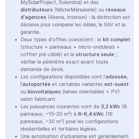
MySolarProject, Solembra) et des
distributeurs
(MisterMenuiserie) ou
réseaux
d'agences
(Akena, Intersun) : la distinction est
décisive pour comparer les délais, le SAV et la
garantie.
Deux types d'offres coexistent : le
kit complet
(structure + panneaux + micro-onduleurs +
coffret pré-câblé) et la
structure seule
;
vérifier le périmètre exact avant toute
demande de devis.
Les configurations disponibles sont l'
adossée
,
l'
autoportée
et certaines variantes
est-ouest
ou
biovoltaïques
(lames orientables + PV)
selon fabricant.
Les puissances courantes vont de
3,2 kWc
(8
panneaux, ~15–20 m²) à
6–6,4 kWc
(16
panneaux, ~30 m²) pour les configurations
résidentielles et tertiaires légères.
Une autorisation d'urbanisme est généralement