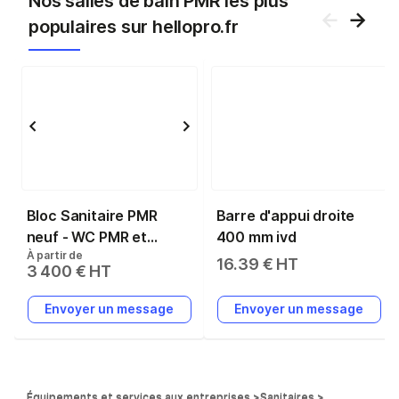
Nos salles de bain PMR les plus
populaires sur hellopro.fr
Bloc Sanitaire PMR
Barre d'appui droite
neuf - WC PMR et
400 mm jvd
À partir de
Lavabo PMR - Plancher
16.39 € HT
3 400 € HT
renforcé bois-ciment -
Assemblé en France
Envoyer un message
Envoyer un message
Équipements et services aux entreprises
Sanitaires