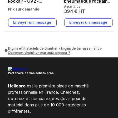
Rockair - GV2 -
pneumatique rockair
À partir de
Référence 13109 - 2,6
gv5 en coffret..
Prix sur demande
394 € HT
kg
Envoyer un message
Envoyer un message
Engins et matériels de chantier
Engins de terrassement
Comment choisir un marteau-piqueur ?
Partenaire de vos achats pros
Hellopro
est la première place de marché
professionnelle en France. Cherchez,
obtenez et comparez des devis pour du
matériel dans plus de 10 000 catégories
différentes.