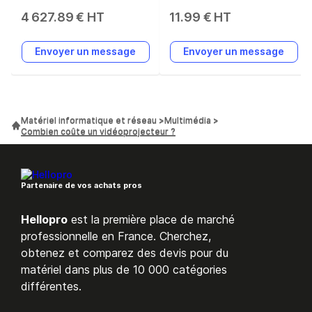
grandes salles 7000
et noir
4 627.89 € HT
11.99 € HT
ANSI lumens 3LCD
WUXGA (1920x1200)
Envoyer un message
Envoyer un message
Noir
Matériel informatique et réseau
Multimédia
Combien coûte un vidéoprojecteur ?
Partenaire de vos achats pros
Hellopro
est la première place de marché
professionnelle en France. Cherchez,
obtenez et comparez des devis pour du
matériel dans plus de 10 000 catégories
différentes.